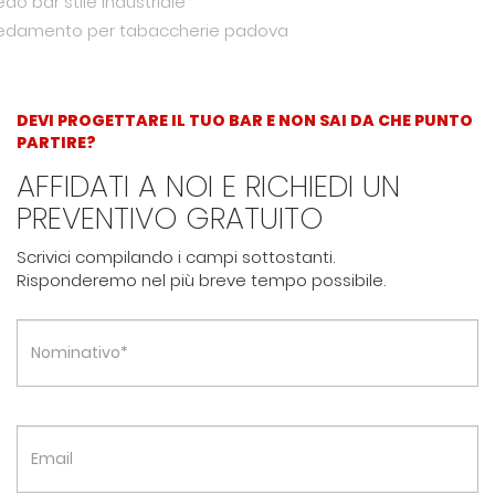
edo bar stile industriale
redamento per tabaccherie padova
DEVI PROGETTARE IL TUO BAR E NON SAI DA CHE PUNTO
PARTIRE?
AFFIDATI A NOI E RICHIEDI UN
PREVENTIVO GRATUITO
Scrivici compilando i campi sottostanti.
Risponderemo nel più breve tempo possibile.