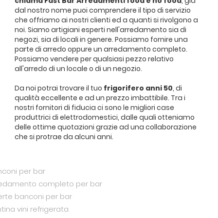
chiama Fast Bar Arredamenti food e no food
, già
dal nostro nome puoi comprendere il tipo di servizio
che offriamo ai nostri clienti ed a quanti si rivolgono a
noi. Siamo artigiani esperti nell'arredamento sia di
negozi, sia di locali in genere. Possiamo fornire una
parte di arredo oppure un arredamento completo.
Possiamo vendere per qualsiasi pezzo relativo
all'arredo di un locale o di un negozio.
Da noi potrai trovare il tuo
frigorifero anni 50
, di
qualità eccellente e ad un prezzo imbattibile. Tra i
nostri fornitori di fiducia ci sono le migliori case
produttrici di elettrodomestici, dalle quali otteniamo
delle ottime quotazioni grazie ad una collaborazione
che si protrae da alcuni anni.
coni per bar
redamento completo per bar
erte banconi per bar
tina vini refrigerata