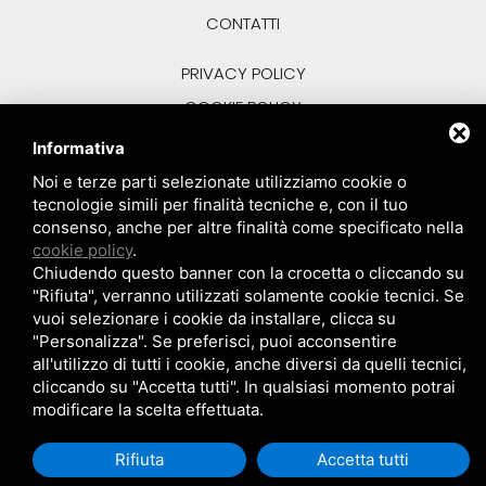
CONTATTI
PRIVACY POLICY
COOKIE POLICY
Informativa
Noi e terze parti selezionate utilizziamo cookie o
tecnologie simili per finalità tecniche e, con il tuo
consenso, anche per altre finalità come specificato nella
cookie policy
.
Chiudendo questo banner con la crocetta o cliccando su
Via Nona Strada, 9 • 35129 Padova (PD)
"Rifiuta", verranno utilizzati solamente cookie tecnici. Se
Tel.
049 9370158
• E-mail:
info@fastbar.it
vuoi selezionare i cookie da installare, clicca su
Capitale Sociale 10.000 € • Partita I.V.A. 04982140289 • REA PD 433783
"Personalizza". Se preferisci, puoi acconsentire
all'utilizzo di tutti i cookie, anche diversi da quelli tecnici,
cliccando su "Accetta tutti". In qualsiasi momento potrai
Sito realizzato da
Topsuimotori
modificare la scelta effettuata.
Rifiuta
Accetta tutti