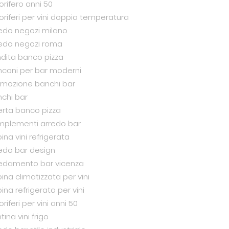
gorifero anni 50
goriferi per vini doppia temperatura
edo negozi milano
edo negozi roma
dita banco pizza
coni per bar moderni
mozione banchi bar
chi bar
erta banco pizza
plementi arredo bar
ina vini refrigerata
edo bar design
edamento bar vicenza
ina climatizzata per vini
ina refrigerata per vini
goriferi per vini anni 50
tina vini frigo