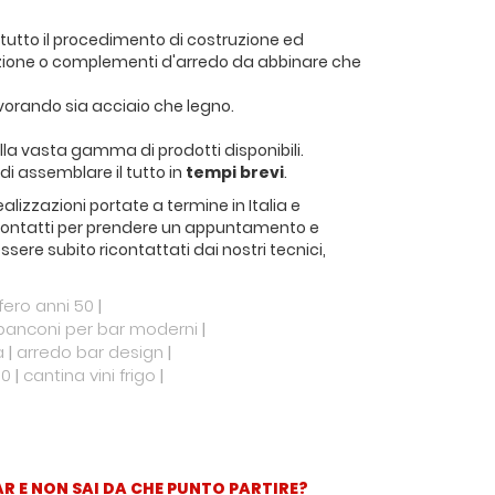
 tutto il procedimento di costruzione ed
cazione o complementi d'arredo da abbinare che
avorando sia acciaio che legno.
alla vasta gamma di prodotti disponibili.
di assemblare il tutto in
tempi brevi
.
ealizzazioni portate a termine in Italia e
stri contatti per prendere un appuntamento e
sere subito ricontattati dai nostri tecnici,
ifero anni 50
|
banconi per bar moderni
|
a
|
arredo bar design
|
50
|
cantina vini frigo
|
AR E NON SAI DA CHE PUNTO PARTIRE?