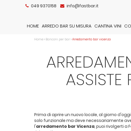
049 9370158
info@fastbar.it
HOME
ARREDO BAR SU MISURA
CANTINA VINI
CO
Home
>
Banconi per bar
>
Arredamento bar vicenza
ARREDAMENT
ASSISTE
Prima di aprire un nuovo locale, al giorno d'ogg
solo funzionale ma deve necessariamente avere ca
l'
arredamento bar Vicenza
, puoi rivolgerti 