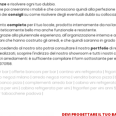
enze
e risolvere ogni tuo dubbio.
che poi creeranno i mobili e che conoscono quindi alla perfezione
i dei
consigli
su come risolvere degli eventuali dubbi su collo
ento
completo
per il tuo locale, prodotto internamente da noi l
steticamente bello ma anche funzionale e resistente.
grazie alla pluriennale esperienza, all'organizzazione interna e 
ni che hanno costruito gli arredi, e che quindi saranno in grado 
 accedendo al nostro sito potrai consultare il nostro
portfolio
di r
à realizzati, scoprire l'indirizzo del nostro showroom e tutti i no
tri arredamenti: è sufficiente compilare il form sottostante per es
370158.
 bar
|
offerte banconi per bar
|
cantina vini refrigerata
|
frigor
o negozi milano
|
arredo negozi roma
|
vendita banco pizza
|
 banco pizza
|
complementi arredo bar
|
cabina vini refrigerat
a per vini
|
cabina refrigerata per vini
|
frigoriferi per vini anni 
 tabaccherie padova
|
DEVI PROGETTARE IL TUO B