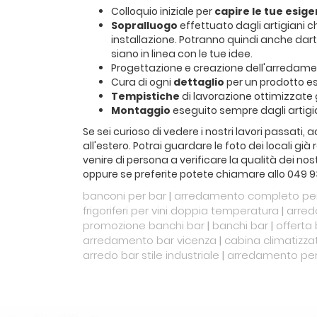
Colloquio iniziale per
capire le tue esig
Sopralluogo
effettuato dagli artigiani 
installazione. Potranno quindi anche dart
siano in linea con le tue idee.
Progettazione e creazione dell'arredam
Cura di ogni
dettaglio
per un prodotto e
Tempistiche
di lavorazione ottimizzate 
Montaggio
eseguito sempre dagli artigia
Se sei curioso di vedere i nostri lavori passati,
all'estero. Potrai guardare le foto dei locali gi
venire di persona a verificare la qualità dei nos
oppure se preferite potete chiamare allo 049 9
banconi per bar
|
arredamento completo per
frigoriferi per vini doppia temperatura
|
arred
promozione banchi bar
|
banchi bar
|
offerta
arredamento bar vicenza
|
cabina climatizzat
arredo bar stile industriale
|
arredamento per