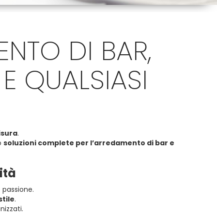
ENTO DI BAR,
 E QUALSIASI
isura
.
do
soluzioni complete per l’arredamento di bar e
ità
e passione.
stile
.
nizzati.