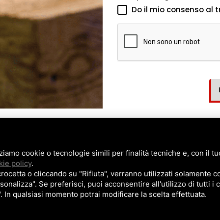
Do il mio consenso al
t
zziamo cookie o tecnologie simili per finalità tecniche e, con il 
NTINA VINI
PROGETTAZIONE
ie policy
.
NCONI PER BAR
CHI SIAMO
cetta o cliccando su "Rifiuta", verranno utilizzati solamente co
sonalizza". Se preferisci, puoi acconsentire all'utilizzo di tutti i
REDAMENTO NEGOZI
CONTATTI
". In qualsiasi momento potrai modificare la scelta effettuata.
 Strada, 9 • 35129 Padova (PD)