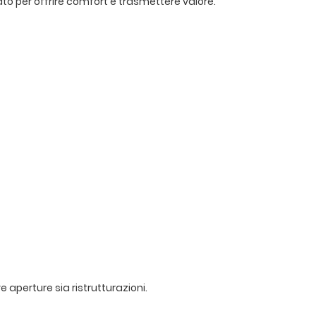
to per offrire comfort e trasmettere valore.
ve aperture sia ristrutturazioni.