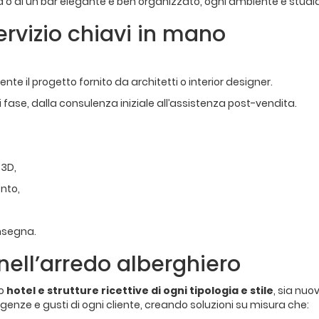
a o di un bar elegante e ben organizzato, ogni ambiente è studia
ervizio chiavi in mano
e il progetto fornito da architetti o interior designer.
 fase, dalla consulenza iniziale all’assistenza post-vendita.
 3D,
ento,
nsegna.
nell’arredo alberghiero
to
hotel e strutture ricettive di ogni tipologia e stile
, sia nuo
igenze e gusti di ogni cliente, creando soluzioni su misura che: