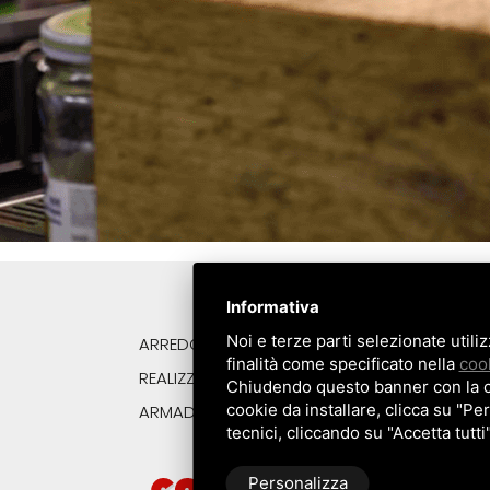
Informativa
Noi e terze parti selezionate utili
ARREDO BAR SU MISURA
CA
finalità come specificato nella
cook
REALIZZAZIONI
BA
Chiudendo questo banner con la cro
cookie da installare, clicca su "Per
ARMADI FRIGORIFERI
ANNI 50
AR
tecnici, cliccando su "Accetta tutti
Personalizza
Via Nona