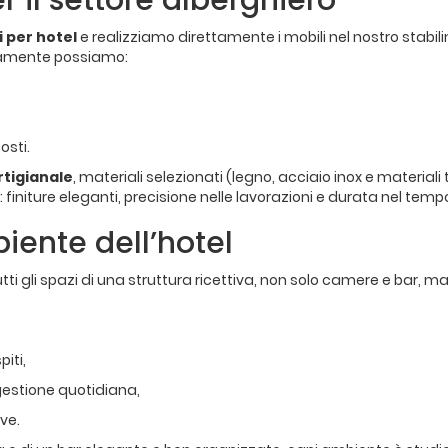
r il settore alberghiero
 per hotel
e realizziamo direttamente i mobili nel nostro stabi
rnamente possiamo:
osti.
rtigianale
, materiali selezionati (legno, acciaio inox e material
i: finiture eleganti, precisione nelle lavorazioni e durata nel temp
iente dell’hotel
i gli spazi di una struttura ricettiva, non solo camere e bar, ma 
piti,
a gestione quotidiana,
ive.