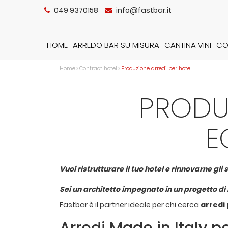
049 9370158
info@fastbar.it
HOME
ARREDO BAR SU MISURA
CANTINA VINI
CO
Home
>
Contract hotel
>
Produzione arredi per hotel
PRODUZ
E
Vuoi ristrutturare il tuo hotel e rinnovarne gli 
Sei un architetto impegnato in un progetto di 
Fastbar è il partner ideale per chi cerca
arredi 