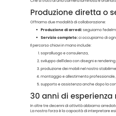
Che si tratti di una camera luminosa e ordinat
Produzione diretta o s
Offriamo due modalità di collaborazione:
Produzione di arredi:
seguiamo fedelment
Servizio completo:
ci occupiamo di ogni
Il percorso chiavi in mano include:
sopralluogo e consulenza,
sviluppo dell’idea con disegni e rendering
produzione dei mobili nel nostro stabilim
montaggio e allestimento professionale,
supporto e assistenza anche dopo la co
30 anni di esperienza 
In oltre tre decenni di attività abbiamo arreda
La nostra forza è la capacità di interpretare es