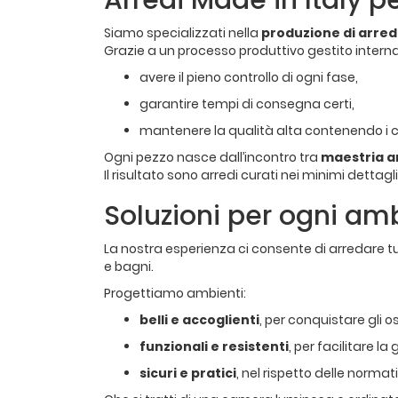
Arredi Made in Italy pe
Siamo specializzati nella
produzione di arredi
Grazie a un processo produttivo gestito inte
avere il pieno controllo di ogni fase,
garantire tempi di consegna certi,
mantenere la qualità alta contenendo i c
Ogni pezzo nasce dall’incontro tra
maestria a
Il risultato sono arredi curati nei minimi dettagl
Soluzioni per ogni amb
La nostra esperienza ci consente di arredare tutt
e bagni.
Progettiamo ambienti:
belli e accoglienti
, per conquistare gli os
funzionali e resistenti
, per facilitare l
sicuri e pratici
, nel rispetto delle normat