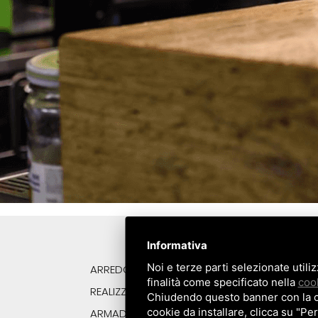
Informativa
Noi e terze parti selezionate utili
ARREDO BAR SU MISURA
CA
finalità come specificato nella
cook
REALIZZAZIONI
BA
Chiudendo questo banner con la cro
cookie da installare, clicca su "Per
ARMADI FRIGORIFERI
ANNI 50
AR