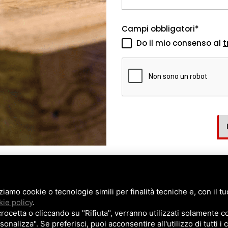
Campi obbligatori*
Do il mio consenso al
t
zziamo cookie o tecnologie simili per finalità tecniche e, con il 
NTINA VINI
PROGETTAZIONE
ie policy
.
NCONI PER BAR
CHI SIAMO
cetta o cliccando su "Rifiuta", verranno utilizzati solamente co
sonalizza". Se preferisci, puoi acconsentire all'utilizzo di tutti i
REDAMENTO NEGOZI
CONTATTI